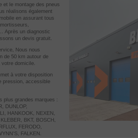
te et le montage des pneus
us réalisons également
omobile en assurant tous
amortisseurs,
 Après un diagnostic
ssons un devis gratuit.
ervice, Nous nous
n de 50 km autour de
 votre domicile.
 met à votre disposition
e pression, accessible
s plus grandes marques :
, DUNLOP,
LI, HANKOOK, NEXEN,
 KLEBER, BKT, BOSCH,
RFLUX, FERODO,
YNN’S, FALKEN.